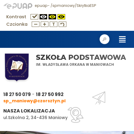
epuap- /spmaniowy/SkrytkaESP
Kontrast
Czcionka
SZKOŁA PODSTAWOWA
IM. WŁADYSŁAWA ORKANA W MANIOWACH
-
18 27 50 079
18 27 50 992
sp_maniowy@czorsztyn.pl
NASZA LOKALIZACJA
ul.Szkolna 2, 34-436 Maniowy