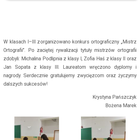
Archiwum
2025/2026
Konkurs „Mistrz Ortografii” w klasach I - III
W klasach I–III zorganizowano konkurs ortograficzny „Mistrz
Ortografii”. Po zaciętej rywalizacji tytuły mistrzów ortografii
zdobyli: Michalina Podlipnia z klasy I, Zofia Haś z klasy II oraz
Jan Sopata z klasy III. Laureatom wręczono dyplomy i
nagrody. Serdecznie gratulujemy zwycięzcom oraz życzymy
dalszych sukcesów!
Krystyna Pańszczyk
Bożena Marek