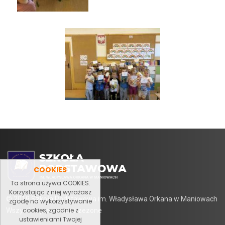
COOKIES
Ta strona używa COOKIES.
Korzystając z niej wyrażasz
© 2019 Szkoła Podstawowa im. Władysława Orkana w Maniowach
zgodę na wykorzystywanie
cookies, zgodnie z
Wszystkie prawa zastrzezone
ustawieniami Twojej