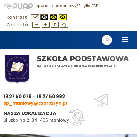
epuap- /spmaniowy/SkrytkaESP
Kontrast
Czcionka
SZKOŁA PODSTAWOWA
IM. WŁADYSŁAWA ORKANA W MANIOWACH
-
18 27 50 079
18 27 50 992
sp_maniowy@czorsztyn.pl
NASZA LOKALIZACJA
ul.Szkolna 2, 34-436 Maniowy