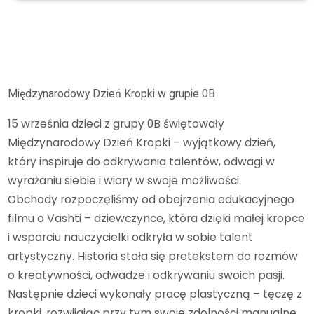
Archiwum
2025/2026
Międzynarodowy Dzień Kropki w grupie 0B
Międzynarodowy Dzień Kropki w grupie 0B
15 września dzieci z grupy 0B świętowały
Międzynarodowy Dzień Kropki – wyjątkowy dzień,
który inspiruje do odkrywania talentów, odwagi w
wyrażaniu siebie i wiary w swoje możliwości.
Obchody rozpoczęliśmy od obejrzenia edukacyjnego
filmu o Vashti – dziewczynce, która dzięki małej kropce
i wsparciu nauczycielki odkryła w sobie talent
artystyczny. Historia stała się pretekstem do rozmów
o kreatywności, odwadze i odkrywaniu swoich pasji.
Następnie dzieci wykonały pracę plastyczną – tęczę z
kropki, rozwijając przy tym swoje zdolności manualne