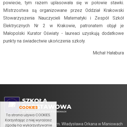
powiecie, tym razem uplasowała się w połowie stawki.
MIstrzostwa są organizowane przez Oddział Krakowski
Stowarzyszenia Nauczycieli Matematyki i Zespół Szkół
Elektrycznych Nr 2 w Krakowie, patronatem objął je
Małopolski Kurator Oświaty - laureaci uzyskują dodatkowe
punkty na świadectwie ukończenia szkoły.
Michał Hałabura
COOKIES
Ta strona używa COOKIES.
Korzystając z niej wyrażasz
© 2019 Szkoła Podstawowa im. Władysława Orkana w Maniowach
zgodę na wykorzystywanie