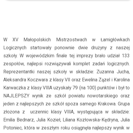
Archiwum
2024/2025
XV Małopolskie Mistrzostwa w Łamigłówkach Logicznych
W XV Małopolskich Mistrzostwach w Łamigłówkach
Logicznych startowały ponownie dwie drużyny z naszej
szkoły. W wojewódzkim finale tej imprezy brało udział 133
zespołów, najlepsi rozwiązywali komplet zadań logicznych.
Reprezentantki naszej szkoły w składzie: Zuzanna Jucha,
Aleksandra Koczwara z klasy VII oraz Ewelina Zązel i Karolina
Karwaczka z klasy VIIIA uzyskały 79 (na 100) punktów i był to
NAJLEPSZY wynik ze szkół powiatu nowotarskiego oraz
jeden z najlepszych ze szkół spoza samego Krakowa.
Grupa
złożona z uczennic klasy VIIIA, występująca w składzie:
Emilia Bednarz, Julia Kozieł, Liliana Kozłowska-Kędryna, Julia
Potoniec, która w zeszłym roku osiągnęła najlepszy wynik w