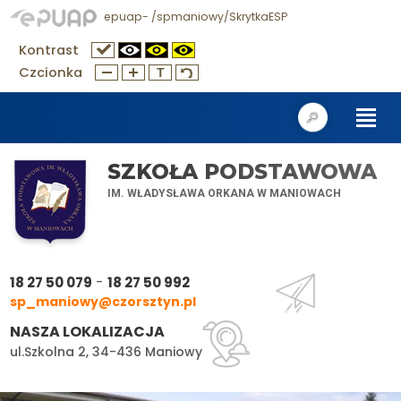
epuap- /spmaniowy/SkrytkaESP
Kontrast
Czcionka
SZKOŁA PODSTAWOWA
IM. WŁADYSŁAWA ORKANA W MANIOWACH
-
18 27 50 079
18 27 50 992
sp_maniowy@czorsztyn.pl
NASZA LOKALIZACJA
ul.Szkolna 2, 34-436 Maniowy