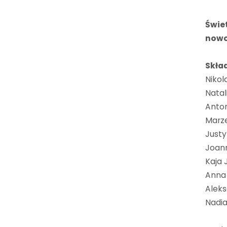
Świe
nowo
Skła
Nikol
Natal
Anto
Marz
Just
Joann
Kaja 
Anna
Alek
Nadi