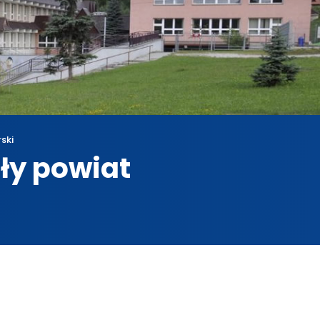
rski
iły powiat
owotarski