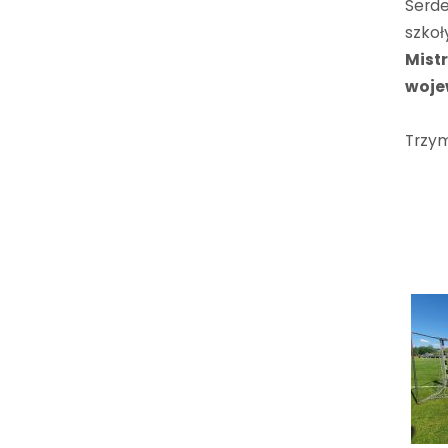
Serd
szkoł
Mist
woje
Trzym