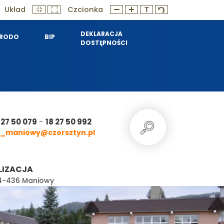
Układ
Czcionka
DEKLARACJA
RODO
BIP
DOSTĘPNOŚCI
-
 27 50 079
18 27 50 992
_maniowy@czorsztyn.pl
LIZACJA
 34-436 Maniowy