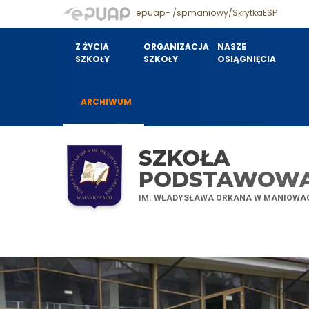
epuap- /spmaniowy/SkrytkaESP
Z ŻYCIA
ORGANIZACJA
NASZE
SZKOŁY
SZKOŁY
OSIĄGNIĘCIA
ARCHIWUM
SZKOŁA
PODSTAWOW
IM. WŁADYSŁAWA ORKANA W MANIOWA