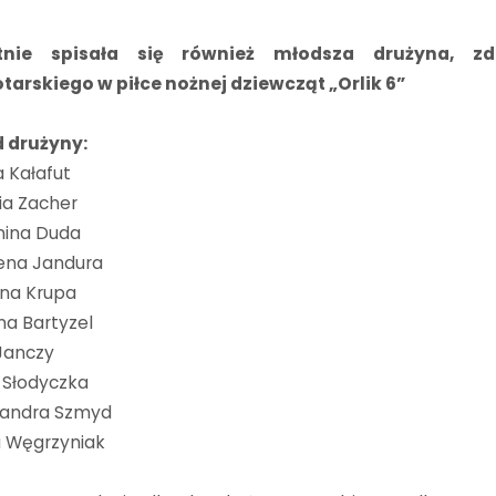
tnie spisała się również młodsza drużyna, zd
tarskiego w piłce nożnej dziewcząt „Orlik 6”
d drużyny:
a Kałafut
ia Zacher
nina Duda
ena Jandura
yna Krupa
a Bartyzel
Janczy
 Słodyczka
sandra Szmyd
a Węgrzyniak