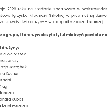
aja 2026 roku na stadionie sportowym w Waksmundzie 
towe Igrzyska Młodzieży Szkolnej w piłce nożnej dzie
zentowały dwie drużyny – w kategorii młodszej i starszej.
sza grupa, która wywalczyła tytuł mistrzyń powiatu n
d drużyny:
ela Wojtaszek
yna Janczy
tazja Jarząbek
ria Zacher
 Kozieł
 Klag
 Janczak
sandra Kubicz
la Maniowszczak