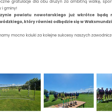
eczne gratulacje dla obu drużyn za ambitną walkę, sp
y i gminy!
rzynie powiatu nowotarskiego już wkrótce będą r
wódzkiego, który również odbędzie się w Waksmundzi
amy mocno kciuki za kolejne sukcesy naszych zawodnic