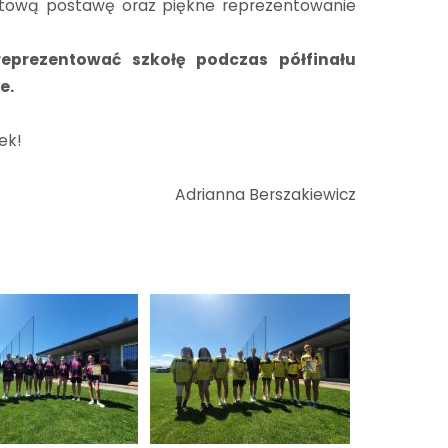
ortową postawę oraz piękne reprezentowanie
eprezentować szkołę podczas półfinału
e.
zek!
Adrianna Berszakiewicz